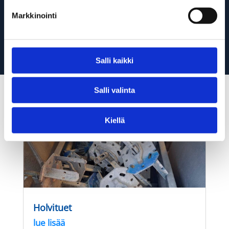
Ota yhteyttä niin käydään tarkemmin läpi, kuinka
Markkinointi
voimme auttaa!
Ota yhteyttä
Salli kaikki
Salli valinta
Tutustu valikoimaan
Kiellä
Holvituet
lue lisää