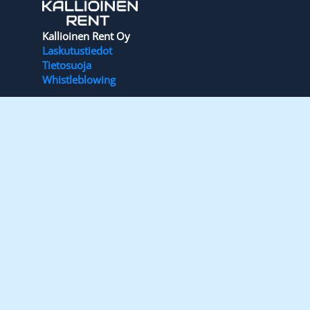
Kallioinen Rent Oy
Laskutustiedot
Tietosuoja
Whistleblowing
Materiaalit
Vuokrakoneiden ABC (pdf)
Hinnasto (pdf)
Yleiset käyttöehdot (pdf)
Toimipisteemme palvelevat asiakkaita
koko Suomen alueella
Hyvinkää
Järvenpää
Espoo
Valkeakoski