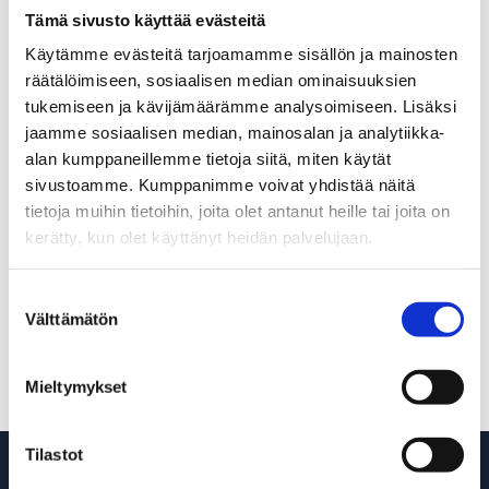
Tämä sivusto käyttää evästeitä
Käytämme evästeitä tarjoamamme sisällön ja mainosten
räätälöimiseen, sosiaalisen median ominaisuuksien
Tuentakaluston ja
tukemiseen ja kävijämäärämme analysoimiseen. Lisäksi
elementtitelineiden vuokraus
jaamme sosiaalisen median, mainosalan ja analytiikka-
Tuentakalusto ja elementtitelineet varmistavat
alan kumppaneillemme tietoja siitä, miten käytät
elementtirakentamisen sujuvuuden ja
sivustoamme. Kumppanimme voivat yhdistää näitä
turvallisuuden työmaalla. Holvituilla tuetaan
tietoja muihin tietoihin, joita olet antanut heille tai joita on
esimerkiksi betonivaluja tai välipohjarakenteita
kerätty, kun olet käyttänyt heidän palvelujaan.
valun aikana. Elementtitelineet mahdollistavat seinä-
ja muiden elementtien pystytyksen, siirron ja
varastoinnin tehokkaasti ilman riskiä kaatumisesta
Suostumuksen
tai vaurioista. Kalusto on suunniteltu kovaan
Välttämätön
valinta
käyttöön ja soveltuu erikokoisiin
rakennusprojekteihin aina pienkohteista isoihin
työmaihin.
Mieltymykset
Tilastot
Haluatko kuulla lisää?