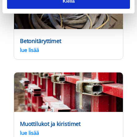
Kiellä
Betonitäryttimet
lue lisää
Muottilukot ja kiristimet
lue lisää