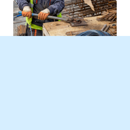
Betoniterästaivuttimet
lue lisää
Kallioinen Rent Oy