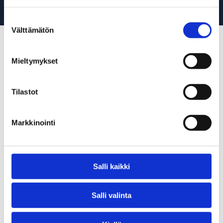
Suostumuksen
Välttämätön
valinta
Tutustu valikoimaan
Mieltymykset
Tilastot
Markkinointi
Betoninsekoittimet
Salli kaikki
lue lisää
Salli valinta