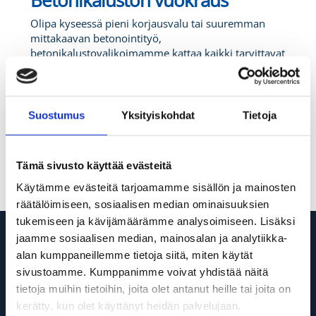
Betonikaluston vuokraus
Olipa kyseessä pieni korjausvalu tai suuremman
mittakaavan betonointityö,
betonikalustovalikoimamme kattaa kaikki tarvittavat
välineet. Valikoimassa on muun muassa
betoninsekoittimet, täryttimet, nostoastiat,
muurauskelkat, hiertokoneet, muottilukot sekä
raudoitustyökaluja, kuten terästaivuttimet ja -
Suostumus
Yksityiskohdat
Tietoja
leikkurit.
Oikeilla laitteilla varmistat nopean, laadukkaan ja
Tämä sivusto käyttää evästeitä
turvallisen valutyön niin työmaalla kuin
pienemmilläkin kohteilla.
Käytämme evästeitä tarjoamamme sisällön ja mainosten
räätälöimiseen, sosiaalisen median ominaisuuksien
tukemiseen ja kävijämäärämme analysoimiseen. Lisäksi
Haluatko kuulla lisää?
jaamme sosiaalisen median, mainosalan ja analytiikka-
alan kumppaneillemme tietoja siitä, miten käytät
Ota yhteyttä niin käydään tarkemmin läpi, kuinka
sivustoamme. Kumppanimme voivat yhdistää näitä
voimme auttaa!
tietoja muihin tietoihin, joita olet antanut heille tai joita on
kerätty, kun olet käyttänyt heidän palvelujaan.
Ota yhteyttä