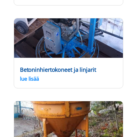
Betoninhiertokoneet ja linjarit
lue lisää