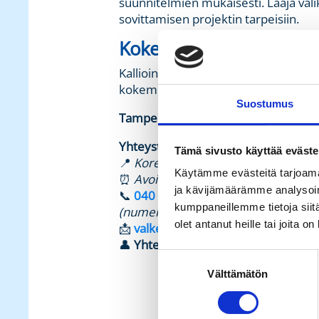
suunnitelmien mukaisesti. Laaja val
sovittamisen projektin tarpeisiin.
Kokeneen perheyrityksen 
Kallioinen Rent tarjoaa suoraa, nope
kokemuksella. Ota yhteyttä ja kysy 
Suostumus
Tampereen aluetta palvelee Valkeak
Yhteystiedot:
Tämä sivusto käyttää eväste
📍
Korentinkatu 2, 37630 Valkeakosk
Käytämme evästeitä tarjoama
⏰
Avoinna arkisin 7.00–16.15
ja kävijämäärämme analysoim
📞
040 350 6349
kumppaneillemme tietoja siitä
(numeroon vain puhelut)
olet antanut heille tai joita o
📩
valkeakoski.rent@kallioinenyhtio
👤
Yhteyshenkilö:
Sami Leinonen
Suostumuksen
Välttämätön
valinta