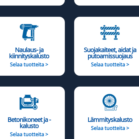
Naulaus- ja
Suojakaiteet, aidat ja
kiinnityskalusto
putoamissuojaus
Selaa tuotteita >
Selaa tuotteita >
Betonikoneet ja -
Lämmityskalusto
kalusto
Selaa tuotteita >
Selaa tuotteita >