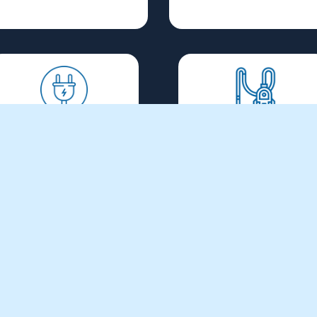
Sähkö- ja
Siivous- ja
valaistustekniikka
puhdistuskalusto
Selaa tuotteita >
Selaa tuotteita >
Hitsauskalusto
Selaa tuotteita >