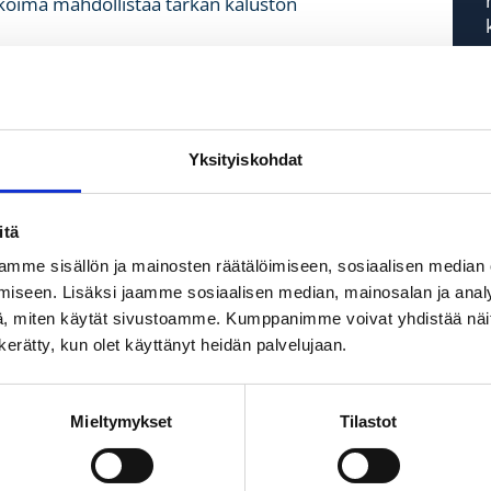
ikoima mahdollistaa tarkan kaluston
luotettava tuki
aa ja asiantuntevaa palvelua yli 50 vuoden
tarjousta Tampereen alueen projekteihin.
Yksityiskohdat
osken toimipiste.
itä
i
mme sisällön ja mainosten räätälöimiseen, sosiaalisen median
iseen. Lisäksi jaamme sosiaalisen median, mainosalan ja analy
, miten käytät sivustoamme. Kumppanimme voivat yhdistää näitä t
n kerätty, kun olet käyttänyt heidän palvelujaan.
t.com
Mieltymykset
Tilastot