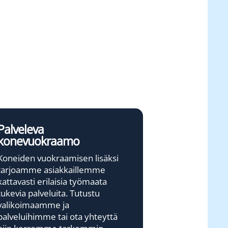
Palveleva
konevuokraamo
Koneiden vuokraamisen lisäksi
tarjoamme asiakkaillemme
kattavasti erilaisia työmaata
tukevia palveluita. Tutustu
valikoimaamme ja
palveluihimme tai ota yhteyttä