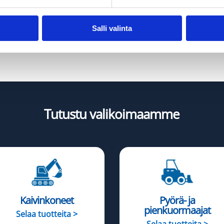
Salli valinta
Tutustu valikoimaamme
Kaivinkoneet
Pyörä- ja
pienkuormaajat
Selaa tuotteita >
Selaa tuotteita >