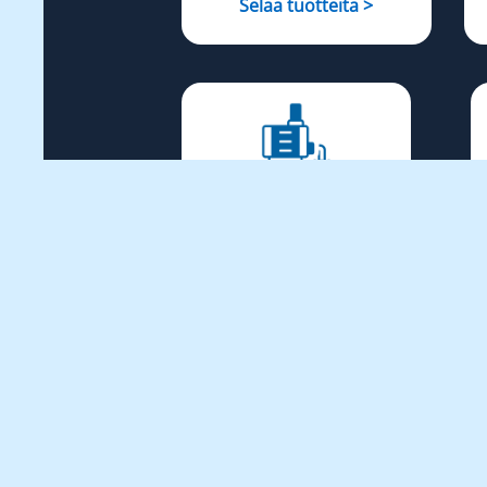
Selaa tuotteita >
Pumppukalusto
Selaa tuotteita >
Sirkkelit, sahat ja
leikkurit