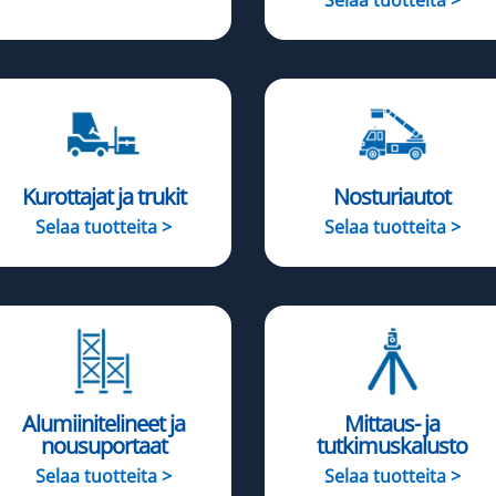
Kurottajat ja trukit
Nosturiautot
Selaa tuotteita >
Selaa tuotteita >
Alumiinitelineet ja
Mittaus- ja
nousuportaat
tutkimuskalusto
Selaa tuotteita >
Selaa tuotteita >