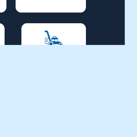
Piha-, puutarha- ja
sekalainen kalusto
Selaa tuotteita >