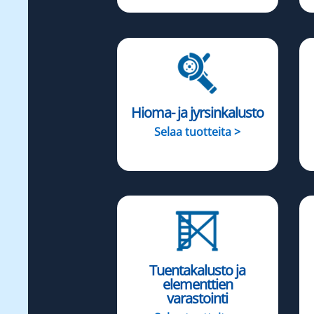
Hioma- ja jyrsinkalusto
Selaa tuotteita >
Tuentakalusto ja
elementtien
varastointi