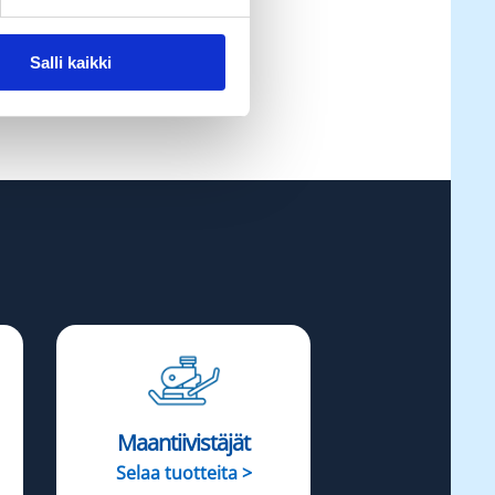
Salli kaikki
Maantiivistäjät
Selaa tuotteita >