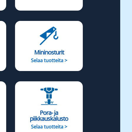
Mininosturit
Selaa tuotteita >
Pora- ja
piikkauskalusto
Selaa tuotteita >