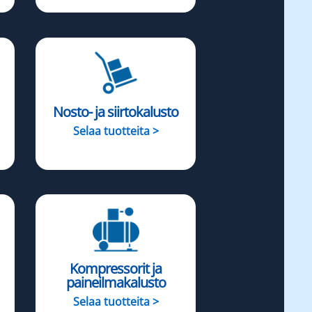
Nosto- ja siirtokalusto
Selaa tuotteita >
Kompressorit ja
paineilmakalusto
Selaa tuotteita >