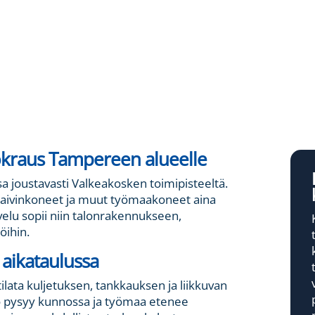
kraus Tampereen alueelle
joustavasti Valkeakosken toimipisteeltä.
 kaivinkoneet ja muut työmaakoneet aina
lvelu sopii niin talonrakennukseen,
öihin.
 aikataulussa
lata kuljetuksen, tankkauksen ja liikkuvan
to pysyy kunnossa ja työmaa etenee