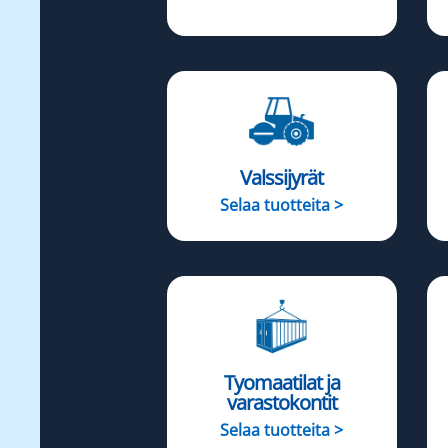
Valssijyrät
Selaa tuotteita >
Tyomaatilat ja
varastokontit
Selaa tuotteita >