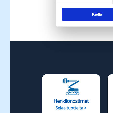
Kiellä
Henkilönostimet
Selaa tuotteita >