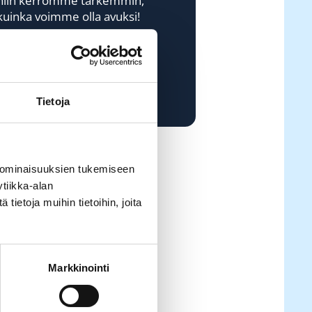
niin kerromme tarkemmin,
kuinka voimme olla avuksi!
Vuokrakoneet
Palvelumme
Tietoja
 ominaisuuksien tukemiseen
tiikka-alan
ietoja muihin tietoihin, joita
Markkinointi